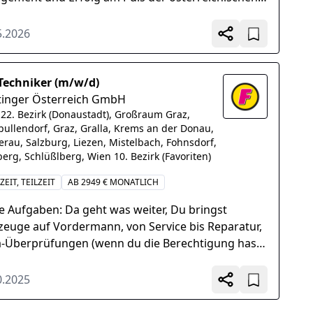
chaft. Tagtäglich...
5.2026
Techniker (m/w/d)
tinger Österreich GmbH
22. Bezirk (Donaustadt), Großraum Graz,
ullendorf, Graz, Gralla, Krems an der Donau,
erau, Salzburg, Liezen, Mistelbach, Fohnsdorf,
berg, Schlüßlberg, Wien 10. Bezirk (Favoriten)
ZEIT, TEILZEIT
AB 2949 € MONATLICH
e Aufgaben: Da geht was weiter, Du bringst
zeuge auf Vordermann, von Service bis Reparatur,
a-Überprüfungen (wenn du die Berechtigung hast)
ackst mit an und hilfst auch mal im Verkauf...
0.2025