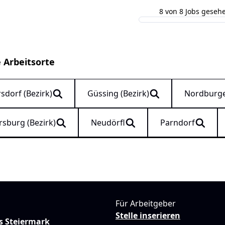
8 von 8 Jobs geseh
e Arbeitsorte
sdorf (Bezirk)
Güssing (Bezirk)
Nordburg
rsburg (Bezirk)
Neudörfl
Parndorf
Für Arbeitgeber
Stelle inserieren
s Steiermark