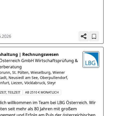
6.2026
hhaltung | Rechnungswesen
Österreich GmbH Wirtschaftsprüfung &
erberatung
brunn, St. Pölten, Wieselburg, Wiener
adt, Neusiedl am See, Oberpullendorf,
nfurt, Liezen, Vöcklabruck, Steyr
ZEIT, TEILZEIT
AB 2510 € MONATLICH
lich willkommen im Team bei LBG Österreich. Wir
iten seit mehr als 80 Jahren mit großem
gement und Erfolg am Puls der österreichischen