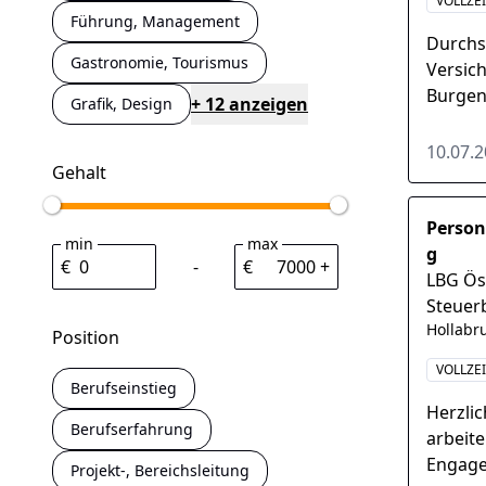
VOLLZE
Führung, Management
Durchs
Gastronomie, Tourismus
Versic
Burgen
+ 12 anzeigen
Grafik, Design
ERGO Ve
10.07.
Gehalt
Person
min
max
g
€
-
€
+
LBG Ös
Steuer
Hollabr
Position
VOLLZEI
Berufseinstieg
Herzli
Berufserfahrung
arbeite
Engage
Projekt-, Bereichsleitung