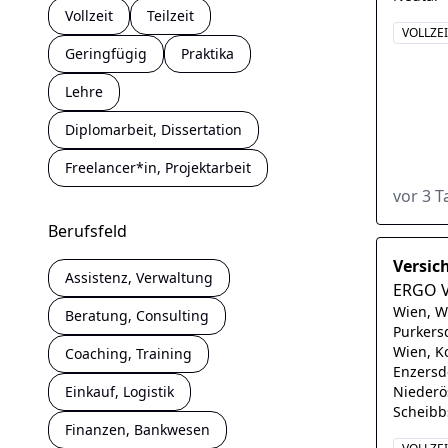
Vollzeit
Teilzeit
VOLLZE
Geringfügig
Praktika
Lehre
Diplomarbeit, Dissertation
Freelancer*in, Projektarbeit
vor 3 
Berufsfeld
Versic
Assistenz, Verwaltung
ERGO V
Wien, W
Beratung, Consulting
Purkers
Wien, K
Coaching, Training
Enzersdo
Einkauf, Logistik
Niederö
Scheibb
Finanzen, Bankwesen