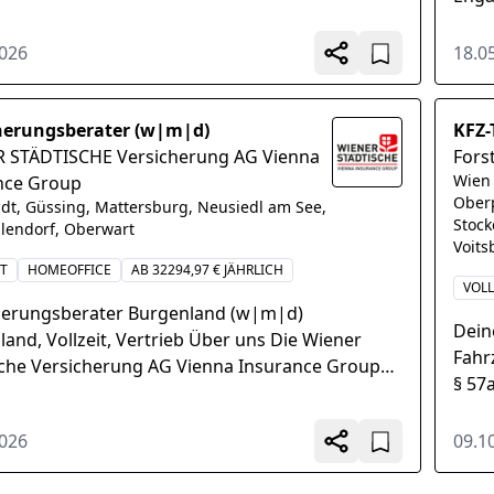
aft. Tagtäglich...
Wirts
2026
18.0
herungsberater (w|m|d)
KFZ-
 STÄDTISCHE Versicherung AG Vienna
Fors
Wien 
nce Group
Oberp
adt, Güssing, Mattersburg, Neusiedl am See,
Stock
lendorf, Oberwart
Voits
IT
HOMEOFFICE
AB 32294,97 € JÄHRLICH
VOLL
herungsberater Burgenland (w|m|d)
Dein
and, Vollzeit, Vertrieb Über uns Die Wiener
Fahr
sche Versicherung AG Vienna Insurance Group
§ 57
eit Jahren zu den...
Du p
2026
09.1