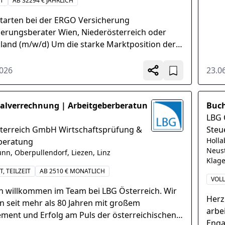
IT
AB 32294 € JÄHRLICH
tarten bei der ERGO Versicherung
herungsberater Wien, Niederösterreich oder
land (m/w/d) Um die starke Marktposition der
rsicherung in Österreich...
2026
23.0
alverrechnung | Arbeitgeberberatun
Buc
LBG 
terreich GmbH Wirtschaftsprüfung &
Steu
Holla
beratung
Neust
unn, Oberpullendorf, Liezen, Linz
Klage
T, TEILZEIT
AB 2510 € MONATLICH
VOLL
ch willkommen im Team bei LBG Österreich. Wir
Herz
n seit mehr als 80 Jahren mit großem
arbe
ment und Erfolg am Puls der österreichischen
Enga