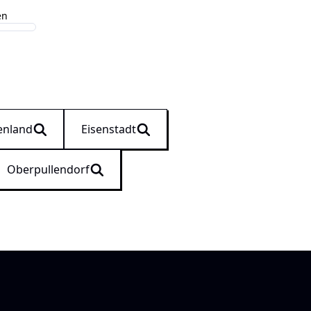
en
enland
Eisenstadt
Oberpullendorf