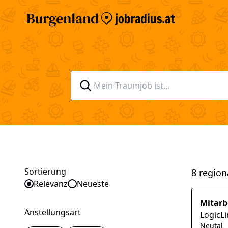
Sortierung
8 region
Sortieren nach
Relevanz
Neueste
Mitarb
Anstellungsart
LogicL
Neutal