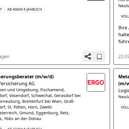
Neut
IT
AB 40600 € JÄHRLICH
VOLL
Ihre
halt
führ
Grün
Tagen
22.0
herungsberater (m/w/d)
Meta
ersicherung AG
(m/w
ien und Umgebung, Fischamend,
Logi
dorf, Vösendorf, Schwechat, Gerasdorf bei
Neut
orneuburg, Breitenfurt bei Wien, Groß-
rf, St. Pölten, Horn, Zwettl-
VOLL
sterreich, Gmünd, Eggenburg, Retz,
s, Ybbs an der Donau