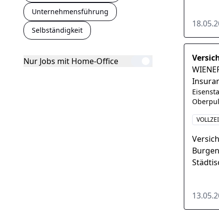
Wirtsch
Unternehmensführung
18.05.
Selbständigkeit
Versic
Nur Jobs mit Home-Office
WIENER
Insura
Eisenst
Oberpul
VOLLZE
Versic
Burgenl
Städti
zählt s
13.05.